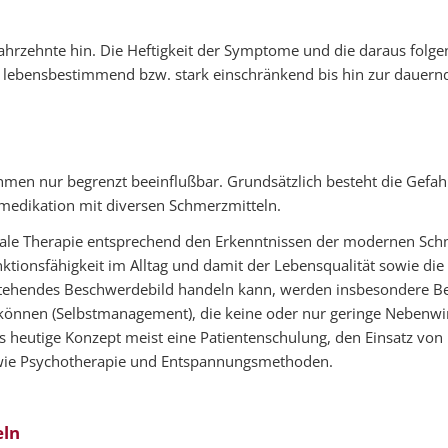
 Jahrzehnte hin. Die Heftigkeit der Symptome und die daraus fol
r lebensbestimmend bzw. stark einschränkend bis hin zur dauernd
hmen nur begrenzt beeinflußbar. Grundsätzlich besteht die Gef
edikation mit diversen Schmerzmitteln.
dale Therapie entsprechend den Erkenntnissen der modernen Sc
nktionsfähigkeit im Alltag und damit der Lebensqualität sowie d
estehendes Beschwerdebild handeln kann, werden insbesondere
können (Selbstmanagement), die keine oder nur geringe Nebenwi
das heutige Konzept meist eine Patientenschulung, den Einsatz v
sowie Psychotherapie und Entspannungsmethoden.
eln