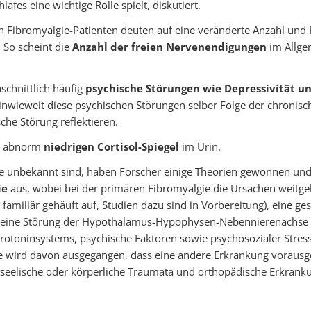
fes eine wichtige Rolle spielt, diskutiert.
Fibromyalgie-Patienten deuten auf eine veränderte Anzahl und
 So scheint die
Anzahl der freien Nervenendigungen
im Allge
schnittlich häufig
psychische Störungen wie Depressivität un
 inwieweit diese psychischen Störungen selber Folge der chroni
che Störung reflektieren.
en abnorm
niedrigen Cortisol-Spiegel
im Urin.
e unbekannt sind, haben Forscher einige Theorien gewonnen und 
ie
aus, wobei bei der primären Fibromyalgie die Ursachen weit
tt familiär gehäuft auf, Studien dazu sind in Vorbereitung), eine
eine Störung der Hypothalamus-Hypophysen-Nebennierenachse
otoninsystems, psychische Faktoren sowie psychosozialer Stres
wird davon ausgegangen, dass eine andere Erkrankung vorausgeg
n, seelische oder körperliche Traumata und orthopädische Erkrank