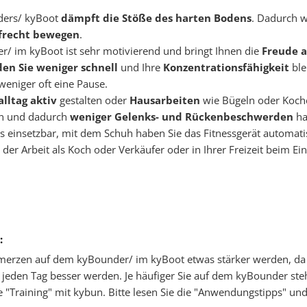
nders/ kyBoot
dämpft die Stöße des harten Bodens
. Dadurch w
ufrecht bewegen
.
 im kyBoot ist sehr motivierend und bringt Ihnen die
Freude 
en Sie weniger schnell
und Ihre
Konzentrationsfähigkeit
ble
weniger oft eine Pause.
lltag aktiv
gestalten oder
Hausarbeiten
wie Bügeln oder Koche
en und dadurch
weniger Gelenks- und Rückenbeschwerden
ha
es einsetzbar, mit dem Schuh haben Sie das Fitnessgerät automati
r Arbeit als Koch oder Verkäufer oder in Ihrer Freizeit beim Ei
:
hmerzen auf dem kyBounder/ im kyBoot etwas stärker werden, da 
lte jeden Tag besser werden. Je häufiger Sie auf dem kyBounder st
 "Training" mit kybun. Bitte lesen Sie die "Anwendungstipps" un