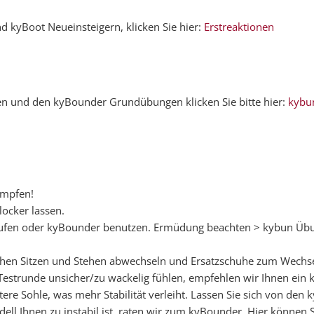
d kyBoot Neueinsteigern, klicken Sie hier:
Erstreaktionen
n und den kyBounder Grundübungen klicken Sie bitte hier:
kybu
ampfen!
ocker lassen.
ot laufen oder kyBounder benutzen. Ermüdung beachten > kybun 
ischen Sitzen und Stehen abwechseln und Ersatzschuhe zum Wech
Testrunde unsicher/zu wackelig fühlen, empfehlen wir Ihnen ein 
ere Sohle, was mehr Stabilität verleiht. Lassen Sie sich von den 
l Ihnen zu instabil ist, raten wir zum kyBounder. Hier können Si