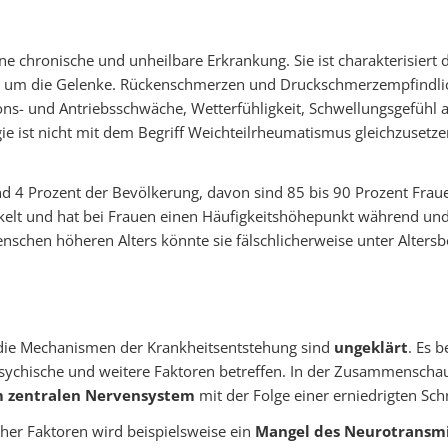
ne chronische und unheilbare Erkrankung. Sie ist charakterisiert
nd um die Gelenke. Rückenschmerzen und Druckschmerzempfindlic
ions- und Antriebsschwäche, Wetterfühligkeit, Schwellungsgefühl
st nicht mit dem Begriff Weichteilrheumatismus gleichzusetzen.
 und 4 Prozent der Bevölkerung, davon sind 85 bis 90 Prozent Fra
ickelt und hat bei Frauen einen Häufigkeitshöhepunkt während un
enschen höheren Alters könnte sie fälschlicherweise unter Alter
 die Mechanismen der Krankheitsentstehung sind
ungeklärt
. Es b
psychische und weitere Faktoren betreffen. In der Zusammenscha
m zentralen Nervensystem
mit der Folge einer erniedrigten Sch
her Faktoren wird beispielsweise ein
Mangel des Neurotransmi