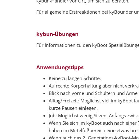
kybun-Händler vor Ort, um sich zu beraten.
Für allgemeine Erstreaktionen bei kyBounder un
kybun-Übungen
Für Informationen zu den kyBoot Spezialübunge
Anwendungstipps
Keine zu langen Schritte.
Aufrechte Körperhaltung aber nicht verkr
Blick nach vorne und Schultern und Arme l
Alltag/Freizeit: Möglichst viel im kyBo
kurze Pausen einlegen.
Job: Möglichst wenig Sitzen. Anfangs zw
Wenn Sie sich im kyBoot auch nach einer 
haben im Mittelfußbereich eine etwas breit
Wenn auch das 2. Genetations-kyBoot-Model