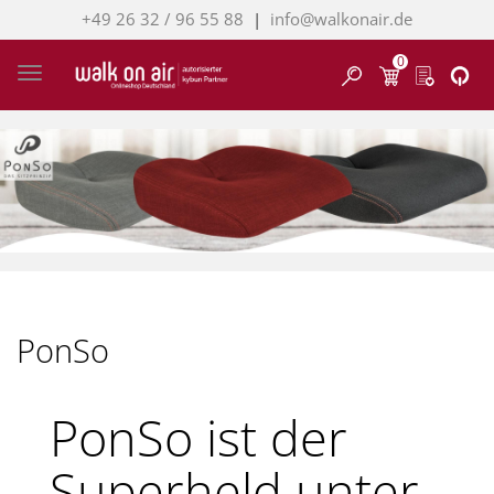
+49 26 32 / 96 55 88
|
info@walkonair.de
0
Finden
Toggle navigation
PonSo
PonSo ist der
Superheld unter