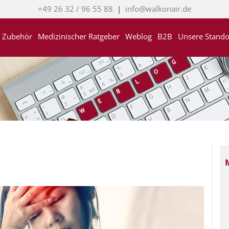
+49 26 32 / 96 55 88
|
info@walkonair.de
Zubehör
Medizinischer Ratgeber
Weblog
B2B
Unsere Stando