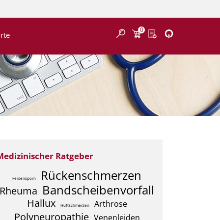
0
Finden
rte
Medizinischer Ratgeber
Rückenschmerzen
Fersensporn
Bandscheibenvorfall
Rheuma
Hallux
Arthrose
Hüftschmerzen
Polyneuropathie
Venenleiden