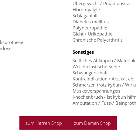
Übergewicht / Präadipositas
Fibromyalgie
Schlaganfall
Diabetes mellitus
Polyneuropathie
Gicht / Urikopathie
Chronische Polyarthritis
nksprothese
driss
Sonstiges
Seitliches Abkippen / Materi
Weich-elastische Sohle
Schwangerschaft
Kontraindikation / Arzt rät ab
Schmerzen trotz kybun / Wirk
Muskelverspannungen
Knochenbruch - Ist kybun hilfr
Amputation / Fuss-/ Beinprot
zum Herren Shop
zum Damen Shop