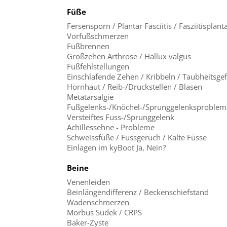
Füße
Fersensporn / Plantar Fasciitis / Fasziitisplanta
Vorfußschmerzen
Fußbrennen
Großzehen Arthrose / Hallux valgus
Fußfehlstellungen
Einschlafende Zehen / Kribbeln / Taubheitsge
Hornhaut / Reib-/Druckstellen / Blasen
Metatarsalgie
Fußgelenks-/Knöchel-/Sprunggelenksproblem
Versteiftes Fuss-/Sprunggelenk
Achillessehne - Probleme
Schweissfüße / Fussgeruch / Kalte Füsse
Einlagen im kyBoot Ja, Nein?
Beine
Venenleiden
Beinlängendifferenz / Beckenschiefstand
Wadenschmerzen
Morbus Sudek / CRPS
Baker-Zyste