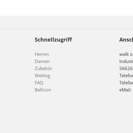
Schnellzugriff
Ansc
Herren
walk 
Damen
Indust
Zubehör
56626
Weblog
Telefo
FAQ
Telefa
Bellicon
eMail: