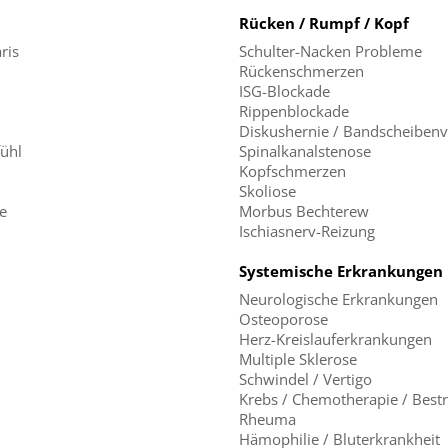
Rücken / Rumpf / Kopf
ris
Schulter-Nacken Probleme
Rückenschmerzen
ISG-Blockade
Rippenblockade
Diskushernie / Bandscheibenvo
fühl
Spinalkanalstenose
Kopfschmerzen
Skoliose
e
Morbus Bechterew
Ischiasnerv-Reizung
Systemische Erkrankungen
Neurologische Erkrankungen
Osteoporose
Herz-Kreislauferkrankungen
Multiple Sklerose
Schwindel / Vertigo
Krebs / Chemotherapie / Best
Rheuma
Hämophilie / Bluterkrankheit