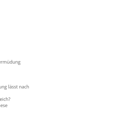
alermüdung
ung lässt nach
eich?
hese