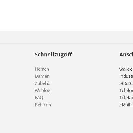
Schnellzugriff
Ansc
Herren
walk 
Damen
Indust
Zubehör
56626
Weblog
Telefo
FAQ
Telefa
Bellicon
eMail: