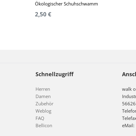
Ökologischer Schuhschwamm
2,50 €
Schnellzugriff
Ansc
Herren
walk 
Damen
Indust
Zubehör
56626
Weblog
Telefo
FAQ
Telefa
Bellicon
eMail: