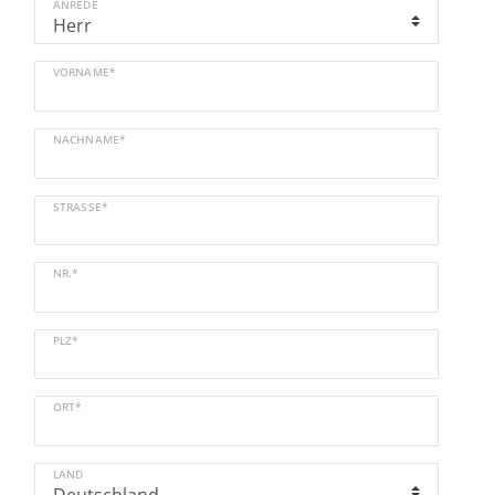
ANREDE
VORNAME*
NACHNAME*
STRASSE*
NR.*
PLZ*
ORT*
LAND