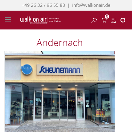
+49 26 32 / 96 55 88
|
info@walkonair.de
0
Finden
Toggle navigation
Andernach