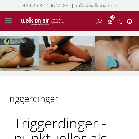
+49 26 32 / 96 55 88
|
info@walkonair.de
0
Finden
Toggle navigation
Triggerdinger
Triggerdinger -
punktueller als