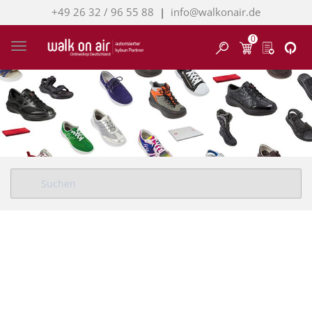
+49 26 32 / 96 55 88
|
info@walkonair.de
0
Finden
Toggle navigation