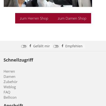
zum Herren Shop
zum Damen Shop
Gefällt mir
Empfehlen
Schnellzugriff
Herren
Damen
Zubehör
Weblog
FAQ
Bellicon
Anschrift