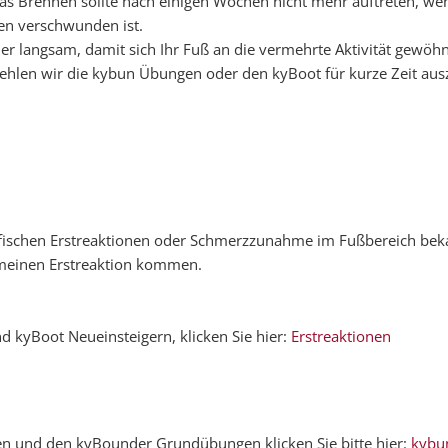
 Das Brennen sollte nach einigen Wochen nicht mehr auftreten, we
en verschwunden ist.
er langsam, damit sich Ihr Fuß an die vermehrte Aktivität gewöh
len wir die kybun Übungen oder den kyBoot für kurze Zeit aus
ifischen Erstreaktionen oder Schmerzzunahme im Fußbereich beka
emeinen Erstreaktion kommen.
d kyBoot Neueinsteigern, klicken Sie hier:
Erstreaktionen
n und den kyBounder Grundübungen klicken Sie bitte hier:
kybu