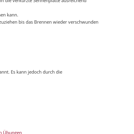
nn die verkürzte Sehnenplatte ausreichend
nen kann.
zuziehen bis das Brennen wieder verschwunden
nnt. Es kann jedoch durch die
n Übungen