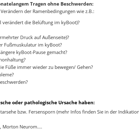
monatelangem Tragen ohne Beschwerden:
s Verändern der Ramenbedingungen wie z.B.:
l verändert die Belüftung im kyBoot)?
ermehrter Druck auf Außenseite)?
r Fußmuskulatur im kyBoot?
 längere kyBoot-Pause gemacht?
honhaltung?
 die Füße immer wieder zu bewegen/ Gehen?
bleme?
 Beschwerden?
sche oder pathologische Ursache haben:
ntarsehe bzw. Fersensporn (mehr Infos finden Sie in der Indikatio
es, Morton Neurom….