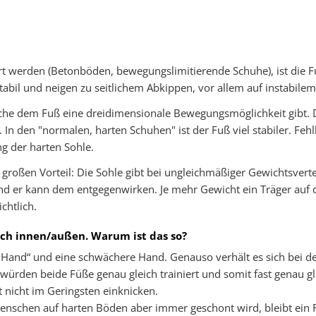
ert werden (Betonböden, bewegungslimitierende Schuhe), ist die 
abil und neigen zu seitlichem Abkippen, vor allem auf instabile
elche dem Fuß eine dreidimensionale Bewegungsmöglichkeit gibt
. In den "normalen, harten Schuhen" ist der Fuß viel stabiler. Fe
ng der harten Sohle.
 großen Vorteil: Die Sohle gibt bei ungleichmäßiger Gewichtsvert
 und er kann dem entgegenwirken. Je mehr Gewicht ein Träger auf d
chtlich.
ach innen/außen. Warum ist das so?
 Hand“ und eine schwächere Hand. Genauso verhält es sich bei d
würden beide Füße genau gleich trainiert und somit fast genau gle
 nicht im Geringsten einknicken.
 Menschen auf harten Böden aber immer geschont wird, bleibt ei