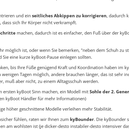
ntrieren und ein
seitliches Abkippen zu korrigieren
, dadurch 
, dass sich Ihr Körper nicht verkrampft.
chritte
machen, dadurch ist es einfacher, den Fuß über der kyBo
r möglich ist, oder wenn Sie bemerken, "neben dem Schuh zu st
d Sie eine kurze kyBoot-Pause einlegen sollten.
nken, bis Ihre Füße genügend Kraft und Koordination haben im 
 wenigen Tagen möglich, andere brauchen länger, das ist sehr ind
er, muß aber nicht, zu einem Alltagsschuh werden.
m ersten kyBoot Sinn machen, ein Modell mit
Sohle der 2. Gene
Ihren kyBoot Händler für mehr Informationen)
ge höher geschnittene Modelle verleihen mehr Stabilität.
sicher fühlen, raten wir Ihnen zum
kyBounder
. Die kyBounder s
 am wohlsten ist (je dicker-desto instabiler-desto intensiver das