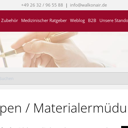
+49 26 32 / 96 55 88
|
info@walkonair.de
Zubehör
Medizinischer Ratgeber
Weblog
B2B
Unsere Stando
ippen / Materialermüd