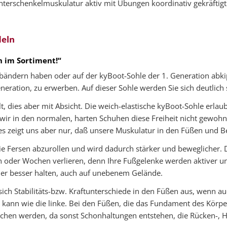
nterschenkelmuskulatur aktiv mit Übungen koordinativ gekräftigt
deln
n im Sortiment!“
bändern haben oder auf der kyBoot-Sohle der 1. Generation abkip
eration, zu erwerben. Auf dieser Sohle werden Sie sich deutlich 
lt, dies aber mit Absicht. Die weich-elastische kyBoot-Sohle erla
ir in den normalen, harten Schuhen diese Freiheit nicht gewohn
Dies zeigt uns aber nur, daß unsere Muskulatur in den Füßen und
ie Fersen abzurollen und wird dadurch stärker und beweglicher. 
oder Wochen verlieren, denn Ihre Fußgelenke werden aktiver un
er besser halten, auch auf unebenem Gelände.
sich Stabilitäts-bzw. Kraftunterschiede in den Füßen aus, wenn a
 kann wie die linke. Bei den Füßen, die das Fundament des Körpers
ichen werden, da sonst Schonhaltungen entstehen, die Rücken-, 