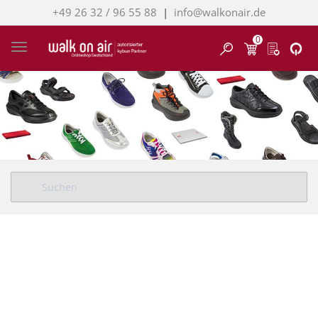
+49 26 32 / 96 55 88
|
info@walkonair.de
0
Finden
Toggle navigation