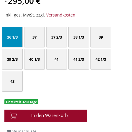
295,00 €
*
inkl. ges. MwSt. zzgl.
Versandkosten
36 1/3
37
37 2/3
38 1/3
39
39 2/3
40 1/3
41
41 2/3
42 1/3
43
Lieferzeit 3-10 Tage
In den Warenkorb
Wunschliste