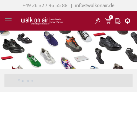
+49 26 32 / 96 55 88
|
info@walkonair.de
0
Finden
Toggle navigation