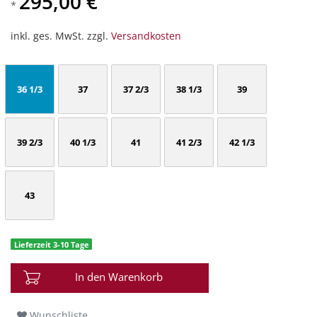
295,00 €
*
inkl. ges. MwSt. zzgl.
Versandkosten
36 1/3
37
37 2/3
38 1/3
39
39 2/3
40 1/3
41
41 2/3
42 1/3
43
Lieferzeit 3-10 Tage
In den Warenkorb
Wunschliste