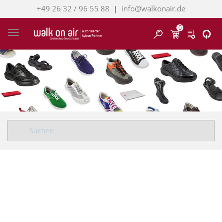
+49 26 32 / 96 55 88
|
info@walkonair.de
0
Finden
Toggle navigation