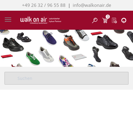
+49 26 32 / 96 55 88
|
info@walkonair.de
0
Finden
Toggle navigation