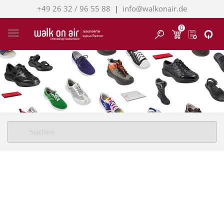
+49 26 32 / 96 55 88
|
info@walkonair.de
0
Finden
Toggle navigation