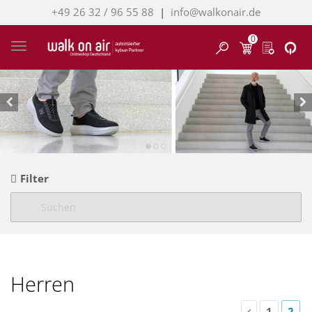
+49 26 32 / 96 55 88
|
info@walkonair.de
0
Finden
Toggle navigation
Filter
Herren
1
2