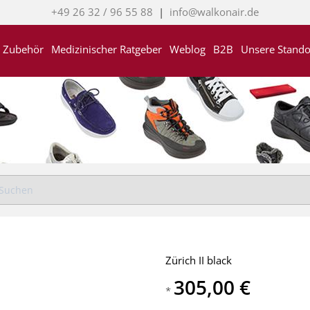
+49 26 32 / 96 55 88
|
info@walkonair.de
Zubehör
Medizinischer Ratgeber
Weblog
B2B
Unsere Stando
Zürich II black
305,00 €
*