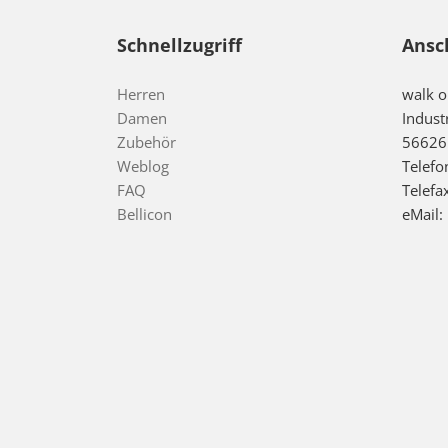
Schnellzugriff
Ansc
Herren
walk 
Damen
Indust
Zubehör
56626
Weblog
Telefo
FAQ
Telefa
Bellicon
eMail: