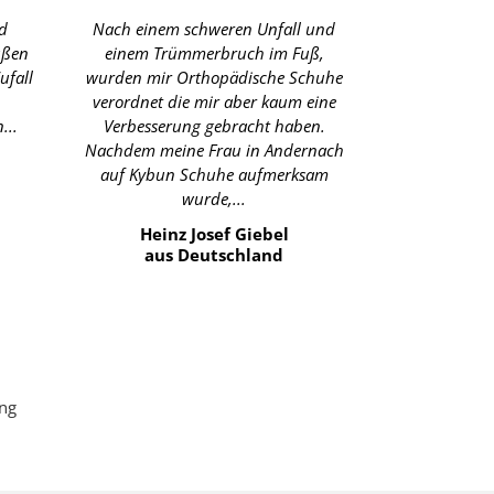
d
Nach einem schweren Unfall und
Mit meinen z
üßen
einem Trümmerbruch im Fuß,
das Gehen nu
ufall
wurden mir Orthopädische Schuhe
möglich. Seit
verordnet die mir aber kaum eine
für mich ent
...
Verbesserung gebracht haben.
nur 
Nachdem meine Frau in Andernach
I
auf Kybun Schuhe aufmerksam
aus 
wurde,...
Heinz Josef Giebel
aus Deutschland
ung