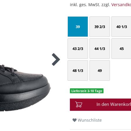
inkl. ges. MwSt. zzgl.
Versandk
39
39 2/3
40 1/3
43 2/3
44 1/3
45
48 1/3
49
Lieferzeit 3-10 Tage
In den Warenkor
Wunschliste