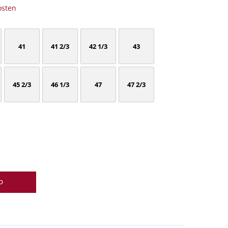
osten
41
41 2/3
42 1/3
43
45 2/3
46 1/3
47
47 2/3
b