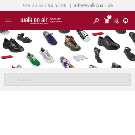
+49 26 32 / 96 55 88
|
info@walkonair.de
0
Finden
Toggle navigation