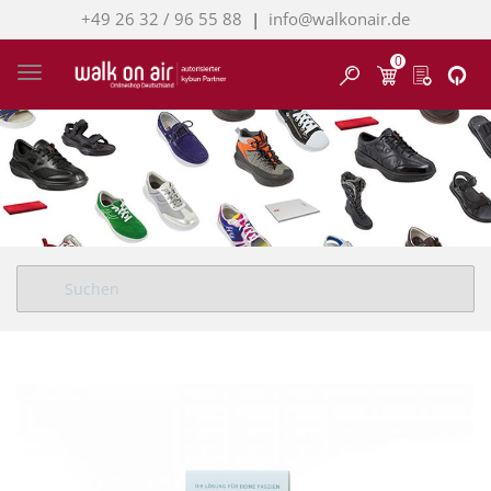
+49 26 32 / 96 55 88
|
info@walkonair.de
0
Finden
Toggle navigation