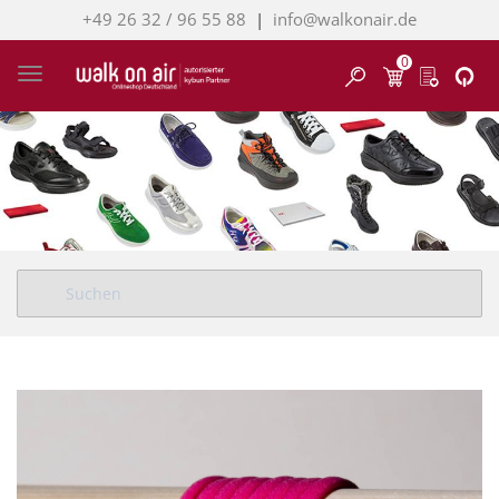
+49 26 32 / 96 55 88
|
info@walkonair.de
0
Finden
Toggle navigation