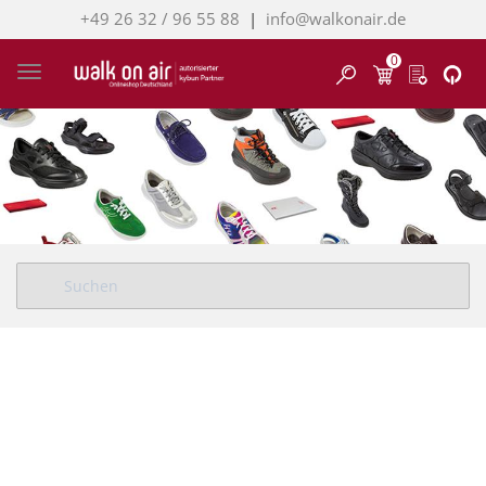
+49 26 32 / 96 55 88
|
info@walkonair.de
0
Finden
Toggle navigation