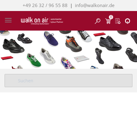
+49 26 32 / 96 55 88
|
info@walkonair.de
0
Finden
Toggle navigation