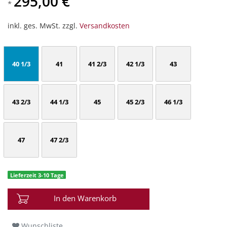
295,00 €
*
inkl. ges. MwSt. zzgl.
Versandkosten
40 1/3
41
41 2/3
42 1/3
43
43 2/3
44 1/3
45
45 2/3
46 1/3
47
47 2/3
Lieferzeit 3-10 Tage
In den Warenkorb
Wunschliste