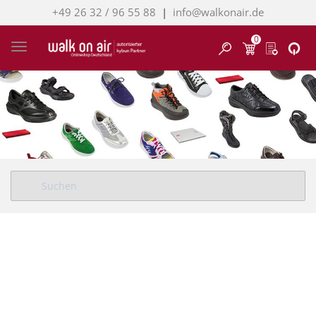
+49 26 32 / 96 55 88
|
info@walkonair.de
0
Finden
Toggle navigation