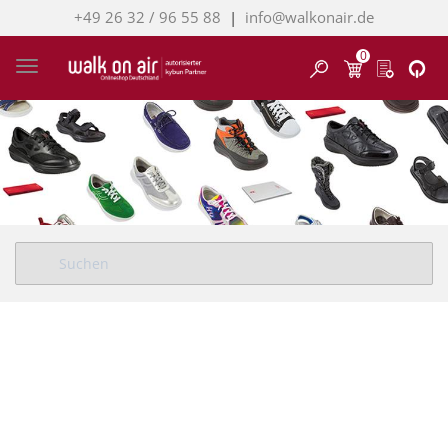
+49 26 32 / 96 55 88
|
info@walkonair.de
0
Finden
Toggle navigation