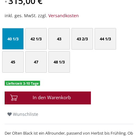
315,00 €
*
inkl. ges. MwSt. zzgl.
Versandkosten
40 1/3
42 1/3
43
43 2/3
44 1/3
45
47
48 1/3
Lieferzeit 3-10 Tage
In den Warenkorb
Wunschliste
Der Olten Black ist ein Allrounder, passend von Herbst bis Frühling. Ob