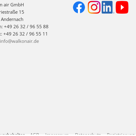
on air GmbH
riestraße 15
 Andernach
n: +49 26 32 / 96 55 88
x: +49 26 32 / 96 55 11
info@walkonair.de
 vorbehalten.
AGB
Impressum
Datenschutz
Registrierung