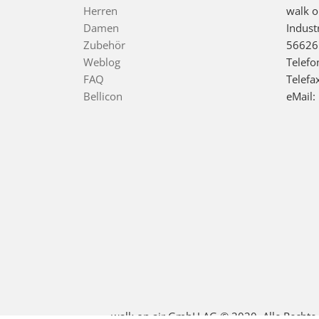
Herren
walk 
Damen
Indust
Zubehör
56626
Weblog
Telefo
FAQ
Telefa
Bellicon
eMail:
walk on air GmbH AG © 2020. Alle Rechte