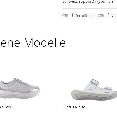
Schweiz, support@kybun.ch
Gefällt mir
Emp
lene Modelle
silver
Glarus white