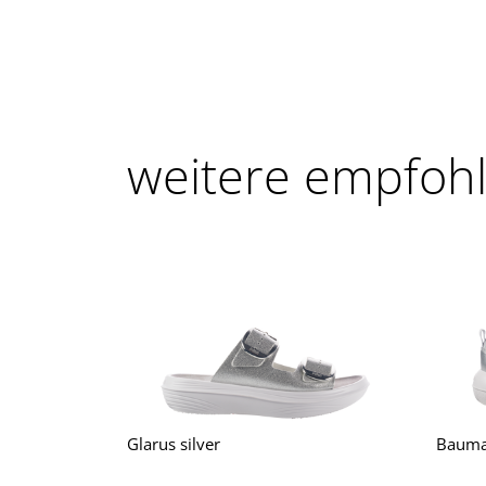
weitere empfoh
Glarus silver
Bauma 