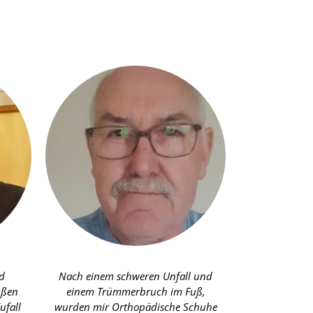
d
Nach einem schweren Unfall und
Mit meinen z
üßen
einem Trümmerbruch im Fuß,
das Gehen nu
ufall
wurden mir Orthopädische Schuhe
möglich. Seit