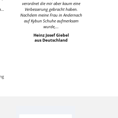
verordnet die mir aber kaum eine
für mich ent
...
Verbesserung gebracht haben.
nur 
Nachdem meine Frau in Andernach
I
auf Kybun Schuhe aufmerksam
aus 
wurde,...
Heinz Josef Giebel
aus Deutschland
ung