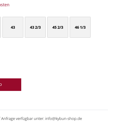
osten
43
43 2/3
45 2/3
46 1/3
b
f Anfrage verfügbar unter: info@kybun-shop.de