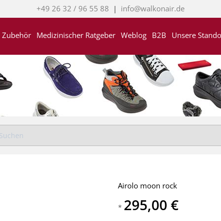
+49 26 32 / 96 55 88
|
info@walkonair.de
Zubehör
Medizinischer Ratgeber
Weblog
B2B
Unsere Stando
Airolo moon rock
295,00 €
*