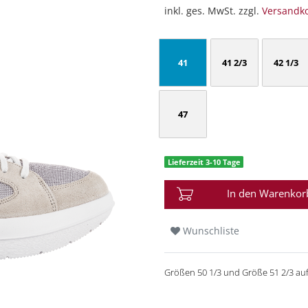
inkl. ges. MwSt. zzgl.
Versandk
41
41 2/3
42 1/3
47
Lieferzeit 3-10 Tage
In den Warenkor
Wunschliste
Größen 50 1/3 und Größe 51 2/3 au