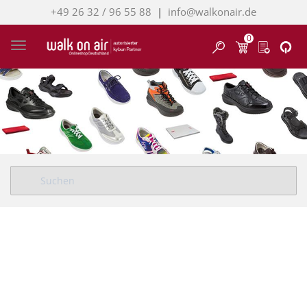
+49 26 32 / 96 55 88
|
info@walkonair.de
0
Finden
Toggle navigation