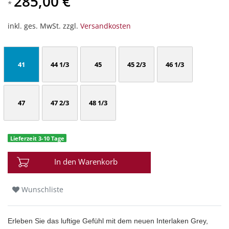
285,00 €
*
inkl. ges. MwSt. zzgl.
Versandkosten
41
44 1/3
45
45 2/3
46 1/3
47
47 2/3
48 1/3
Lieferzeit 3-10 Tage
In den Warenkorb
Wunschliste
Erleben Sie das luftige Gefühl mit dem neuen Interlaken Grey,