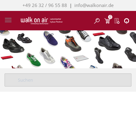
+49 26 32 / 96 55 88
|
info@walkonair.de
0
Finden
Toggle navigation