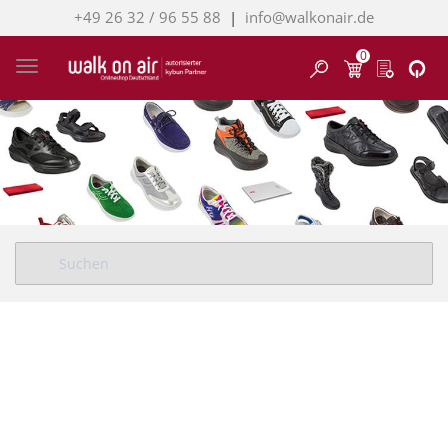
+49 26 32 / 96 55 88
|
info@walkonair.de
0
Finden
Toggle navigation