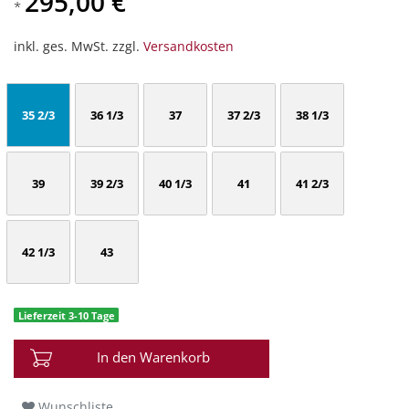
295,00 €
*
inkl. ges. MwSt. zzgl.
Versandkosten
35 2/3
36 1/3
37
37 2/3
38 1/3
39
39 2/3
40 1/3
41
41 2/3
42 1/3
43
Lieferzeit 3-10 Tage
In den Warenkorb
Wunschliste