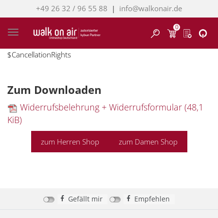
+49 26 32 / 96 55 88
|
info@walkonair.de
0
Finden
Toggle navigation
$CancellationRights
Zum Downloaden
Widerrufsbelehrung + Widerrufsformular
(48,1
KiB)
zum Herren Shop
zum Damen Shop
Gefällt mir
Empfehlen