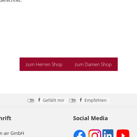
 berechnet:
zum Herren Shop
zum Damen Shop
Gefällt mir
Empfehlen
hrift
Social Media
on air GmbH