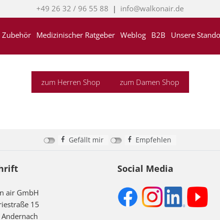
+49 26 32 / 96 55 88
|
info@walkonair.de
Zubehör
Medizinischer Ratgeber
Weblog
B2B
Unsere Stando
zum Herren Shop
zum Damen Shop
Gefällt mir
Empfehlen
hrift
Social Media
on air GmbH
riestraße 15
 Andernach