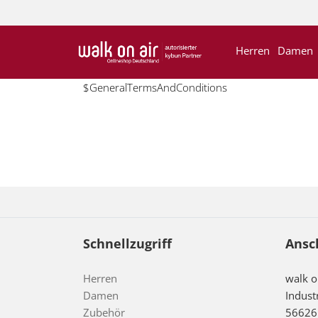
Herren
Damen
$GeneralTermsAndConditions
Schnellzugriff
Ansc
Herren
walk 
Damen
Indust
Zubehör
56626