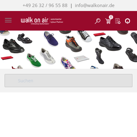
+49 26 32 / 96 55 88
|
info@walkonair.de
0
Finden
Toggle navigation